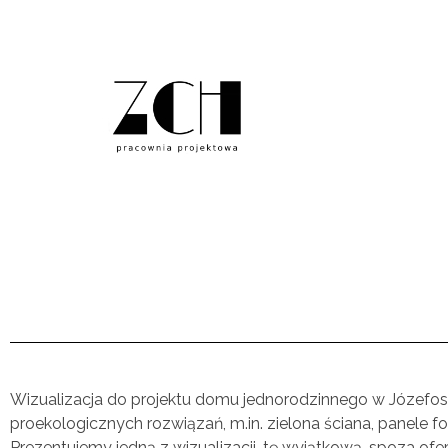
zm-ch.pl
Wizualizacja do projektu domu jednorodzinnego w Józefo
proekologicznych rozwiązań, m.in. zielona ściana, panele fo
Prezentujemy jedną z wizualizacji, tę wyjątkową, spoza ofer