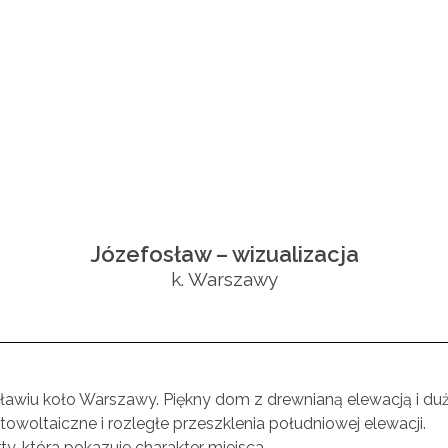
Józefosław – wizualizacja
k. Warszawy
sławiu koło Warszawy. Piękny dom z drewnianą elewacją i d
towoltaiczne i rozległe przeszklenia południowej elewacji.
ty, która pokazuje charakter miejsca.