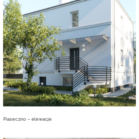
Piaseczno – elewacje