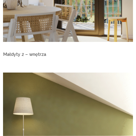
Małdyty 2 – wnętrza