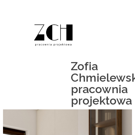
zm-ch.pl
Zofia
Chmielews
pracownia
projektowa