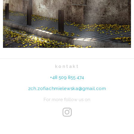
kontakt
+48 509 855 474
zch.zofiachmielewska@gmail.com
For more follow us on